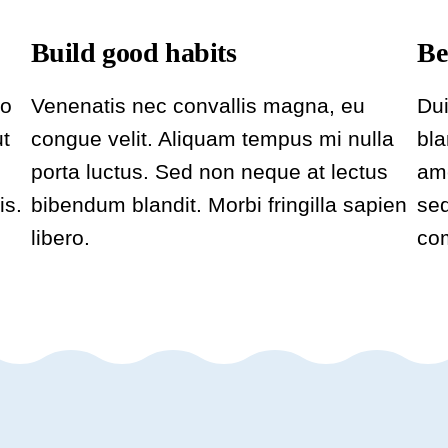
Build good habits
Be
do
Venenatis nec convallis magna, eu
Dui
ut
congue velit. Aliquam tempus mi nulla
bla
porta luctus. Sed non neque at lectus
ame
is.
bibendum blandit. Morbi fringilla sapien
sed
libero.
co