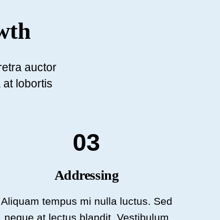
owth
retra auctor
at lobortis
03
Addressing
Aliquam tempus mi nulla luctus. Sed
neque at lectus blandit. Vestibulum