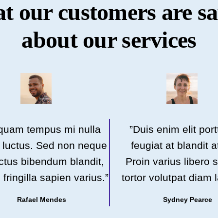
t our customers are sa
about our services
iquam tempus mi nulla
”Duis enim elit portt
 luctus. Sed non neque
feugiat at blandit a
ectus bibendum blandit,
Proin varius libero 
 fringilla sapien varius.”
tortor volutpat diam l
Rafael Mendes
Sydney Pearce