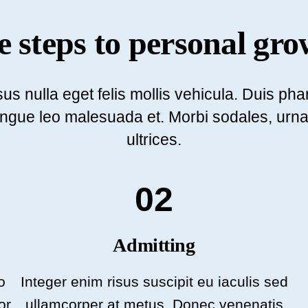
 steps to personal gr
s nulla eget felis mollis vehicula. Duis pha
ongue leo malesuada et. Morbi sodales, urna 
ultrices.
02
Admitting
o
Integer enim risus suscipit eu iaculis sed
or
ullamcorper at metus. Donec venenatis