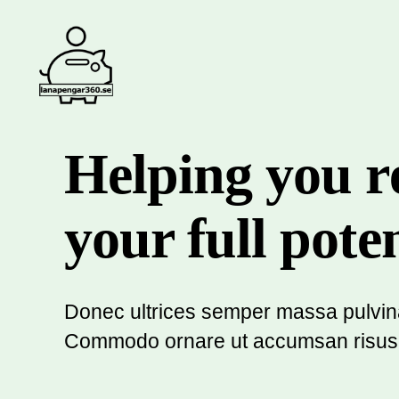
lånapengar360.se
Helping you r
your full poten
Donec ultrices semper massa pulvin
Commodo ornare ut accumsan risus 