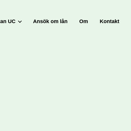
tan UC
Ansök om lån
Om
Kontakt