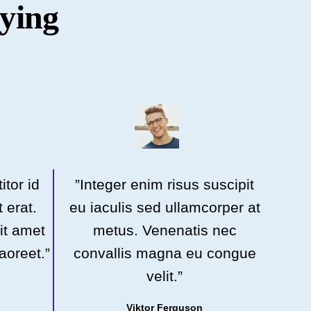
ying
itor id
”Integer enim risus suscipit
t erat.
eu iaculis sed ullamcorper at
sit amet
metus. Venenatis nec
aoreet.”
convallis magna eu congue
velit.”
Viktor Ferguson