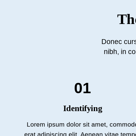
The
Donec cursu
nibh, in c
01
Identifying
Lorem ipsum dolor sit amet, commod
erat adipiscing elit. Aenean vitae temp