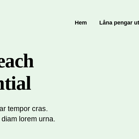
Hem
Låna pengar u
each
tial
ar tempor cras.
diam lorem urna.