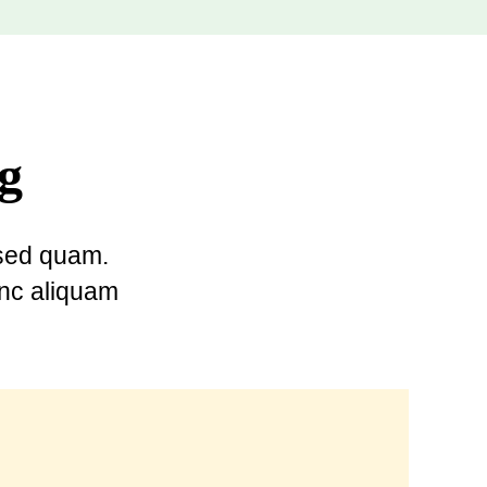
g
 sed quam.
nc aliquam