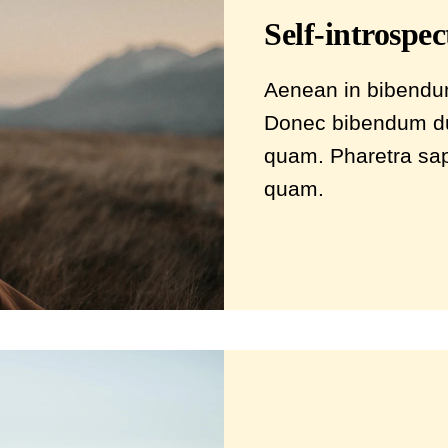
Self-introspec
Aenean in bibendum f
Donec bibendum du
quam. Pharetra sapi
quam.